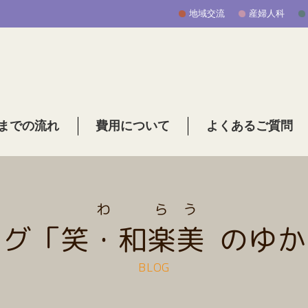
地域交流
産婦人科
までの流れ
費用について
よくあるご質問
わ
ら
う
ログ「
笑・和
楽
美
のゆか
BLOG