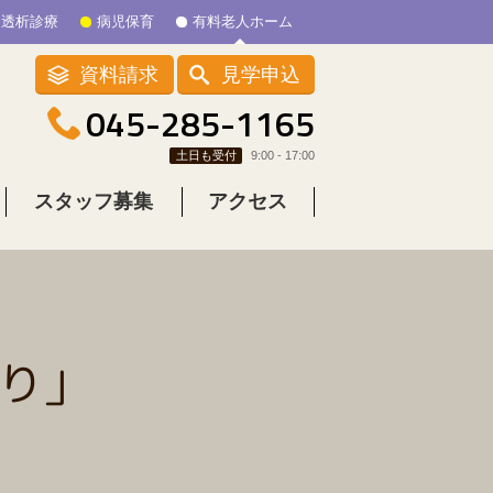
透析診療
病児保育
有料老人ホーム
資料請求
見学申込
045-285-1165
土日も受付
9:00 - 17:00
スタッフ募集
アクセス
り」