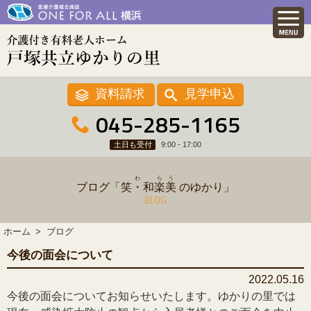
資料請求
見学申込
045-285-1165
土日も受付
9:00 - 17:00
わ
ら
う
ブログ「
笑・和
楽
美
のゆかり」
BLOG
ホーム
ブログ
今後の面会について
2022.05.16
今後の面会についてお知らせいたします。ゆかりの里では