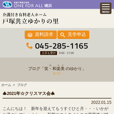
資料請求
見学申込
045-285-1165
土日も受付
9:00 - 17:00
わ
ら
う
ブログ「
笑・和
楽
美
のゆかり」
BLOG
ホーム
ブログ
🎄2021年☆クリスマス会🎄
2022.01.15
こんにちは！ 新年を迎えてもうすぐひと月・・・いかが