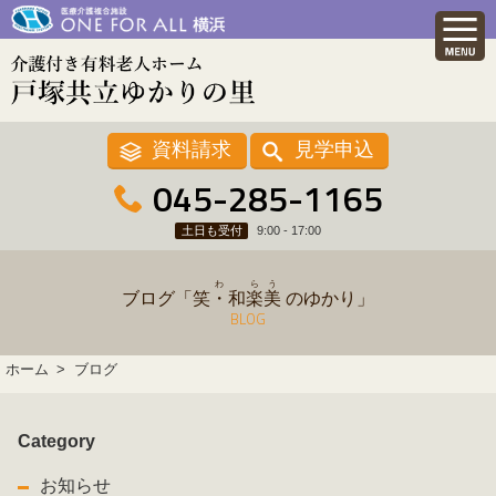
資料請求
見学申込
045-285-1165
土日も受付
9:00 - 17:00
わ
ら
う
ブログ「
笑・和
楽
美
のゆかり」
BLOG
ホーム
ブログ
Category
お知らせ