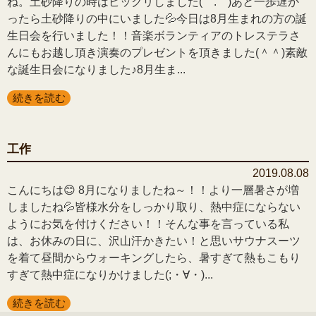
ね。土砂降りの時はビックリしました(゜.゜)あと一歩遅か
ったら土砂降りの中にいました💦今日は8月生まれの方の誕
生日会を行いました！！音楽ボランティアのトレステラさ
んにもお越し頂き演奏のプレゼントを頂きました(＾＾)素敵
な誕生日会になりました♪8月生ま...
続きを読む
工作
2019.08.08
こんにちは😊 8月になりましたね～！！より一層暑さが増
しましたね💦皆様水分をしっかり取り、熱中症にならない
ようにお気を付けください！！そんな事を言っている私
は、お休みの日に、沢山汗かきたい！と思いサウナスーツ
を着て昼間からウォーキングしたら、暑すぎて熱もこもり
すぎて熱中症になりかけました(;・∀・)...
続きを読む