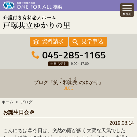
資料請求
見学申込
045-285-1165
土日も受付
9:00 - 17:00
わ
ら
う
ブログ「
笑・和
楽
美
のゆかり」
BLOG
ホーム
ブログ
お誕生日会🎉
2019.08.14
こんにちは😊今日は、突然の雨が多く大変な天気でした