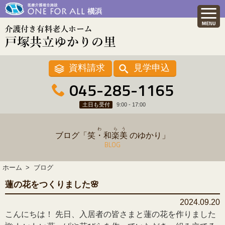
資料請求
見学申込
045-285-1165
土日も受付
9:00 - 17:00
わ
ら
う
ブログ「
笑・和
楽
美
のゆかり」
BLOG
ホーム
ブログ
蓮の花をつくりました🌸
2024.09.20
こんにちは！ 先日、入居者の皆さまと蓮の花を作りました