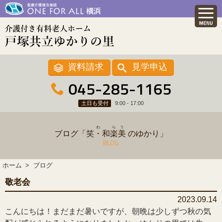
資料請求
見学申込
045-285-1165
土日も受付
9:00 - 17:00
わ
ら
う
ブログ「
笑・和
楽
美
のゆかり」
BLOG
ホーム
ブログ
敬老会
2023.09.14
こんにちは！まだまだ暑いですが、朝晩は少しずつ秋の気