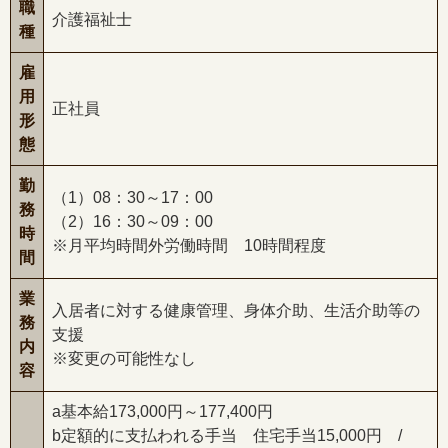
職
介護福祉士
種
雇
用
正社員
形
態
勤
（1）08：30～17：00
務
（2）16：30～09：00
時
※月平均時間外労働時間 10時間程度
間
業
入居者に対する健康管理、身体介助、生活介助等の
務
支援
内
※変更の可能性なし
容
a基本給173,000円～177,400円
b定額的に支払われる手当 住宅手当15,000円 /