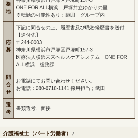
神奈川県横浜市戸塚区戸塚町157-3
務
ONE FOR ALL横浜 戸塚共立ゆかりの里
地
※転勤の可能性あり：範囲 グループ内
下記に問合せの上、履歴書及び職務経歴書を送付
【送付先】
応
〒244-0003
募
神奈川県横浜市戸塚区戸塚町157-3
医療法人横浜未来ヘルスケアシステム ONE FOR
ALL横浜 総務課
問
お電話にてお問い合わせください。
合
お電話：080-6718-1141 採用担当；武田
せ
選
書類選考、面接
考
/
介護福祉士（パート労働者）