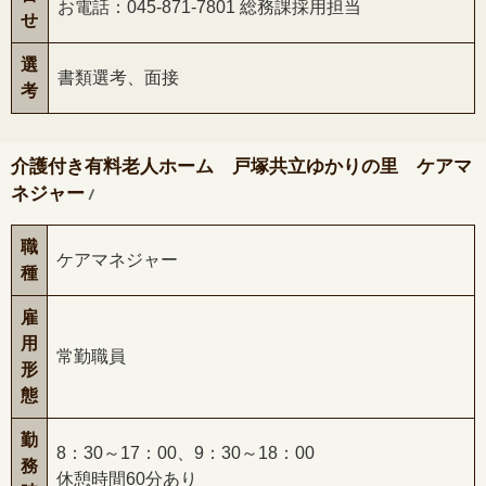
お電話：045-871-7801 総務課採用担当
せ
選
書類選考、面接
考
介護付き有料老人ホーム 戸塚共立ゆかりの里 ケアマ
/
ネジャー
職
ケアマネジャー
種
雇
用
常勤職員
形
態
勤
8：30～17：00、9：30～18：00
務
休憩時間60分あり