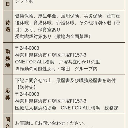
シフト制
日
健康保険、厚生年金、雇用保険、労災保険、産前産
待
後休暇、育児休暇、介護休暇、その他特別休暇（忌
遇
引）あり、保育室あり
受動喫煙対策あり（敷地内全面禁煙）
〒244-0003
勤
神奈川県横浜市戸塚区戸塚町157-3
務
ONE FOR ALL横浜 戸塚共立ゆかりの里
地
※転勤の可能性あり：範囲 グループ内
下記に問合せの上、履歴書及び職務経歴書を送付
【送付先】
応
〒244-0003
募
神奈川県横浜市戸塚区戸塚町157-3
医療法人横浜柏堤会 ONE FOR ALL横浜 総務課
問
お電話にてお問い合わせください。
合