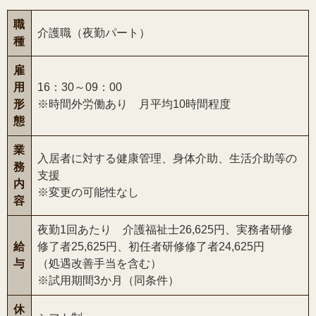
職
介護職（夜勤パート）
種
雇
用
16：30～09：00
形
※時間外労働あり 月平均10時間程度
態
業
入居者に対する健康管理、身体介助、生活介助等の
務
支援
内
※変更の可能性なし
容
夜勤1回あたり 介護福祉士26,625円、実務者研修
給
修了者25,625円、初任者研修修了者24,625円
与
（処遇改善手当を含む）
※試用期間3か月（同条件）
休