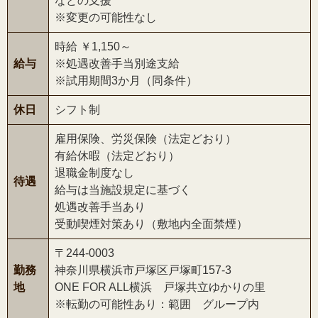
などの支援
※変更の可能性なし
時給 ￥1,150～
給与
※処遇改善手当別途支給
※試用期間3か月（同条件）
休日
シフト制
雇用保険、労災保険（法定どおり）
有給休暇（法定どおり）
退職金制度なし
待遇
給与は当施設規定に基づく
処遇改善手当あり
受動喫煙対策あり（敷地内全面禁煙）
〒244-0003
勤務
神奈川県横浜市戸塚区戸塚町157-3
地
ONE FOR ALL横浜 戸塚共立ゆかりの里
※転勤の可能性あり：範囲 グループ内