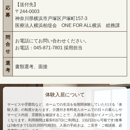
【送付先】
応
〒244-0003
募
神奈川県横浜市戸塚区戸塚町157-3
医療法人横浜柏堤会 ONE FOR ALL横浜 総務課
問
お電話にてお問い合わせください。
合
お電話：045-871-7801 採用担当
せ
選
書類選考、面接
考
体験入居について
サービスや雰囲気など、ホームでの生活を短期間体験していただける「体
験入居」の制度があります。介護付き有料老人ホームでの日々の暮らしや
サービス内容、雰囲気を確認することで、入居後の生活がイメージしやす
くなります。利用期間は最長6泊7日(ご利用は、1泊2日から可能です)食事
は3食付きで1泊10,000円(税別)。入居の手続きは、ご見学・ご相談後、必