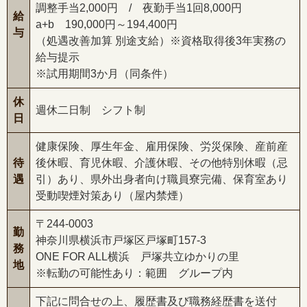
調整手当2,000円 / 夜勤手当1回8,000円
給
a+b 190,000円～194,400円
与
（処遇改善加算 別途支給）※資格取得後3年実務の
給与提示
※試用期間3か月（同条件）
休
週休二日制 シフト制
日
健康保険、厚生年金、雇用保険、労災保険、産前産
待
後休暇、育児休暇、介護休暇、その他特別休暇（忌
遇
引）あり、県外出身者向け職員寮完備、保育室あり
受動喫煙対策あり（屋内禁煙）
〒244-0003
勤
神奈川県横浜市戸塚区戸塚町157-3
務
ONE FOR ALL横浜 戸塚共立ゆかりの里
地
※転勤の可能性あり：範囲 グループ内
下記に問合せの上、履歴書及び職務経歴書を送付