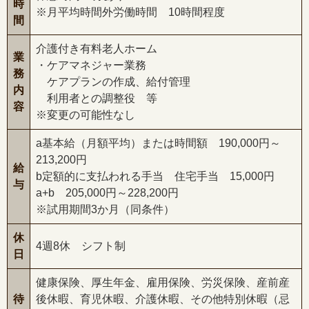
時
※月平均時間外労働時間 10時間程度
間
介護付き有料老人ホーム
業
・ケアマネジャー業務
務
ケアプランの作成、給付管理
内
利用者との調整役 等
容
※変更の可能性なし
a基本給（月額平均）または時間額 190,000円～
213,200円
給
b定額的に支払われる手当 住宅手当 15,000円
与
a+b 205,000円～228,200円
※試用期間3か月（同条件）
休
4週8休 シフト制
日
健康保険、厚生年金、雇用保険、労災保険、産前産
待
後休暇、育児休暇、介護休暇、その他特別休暇（忌