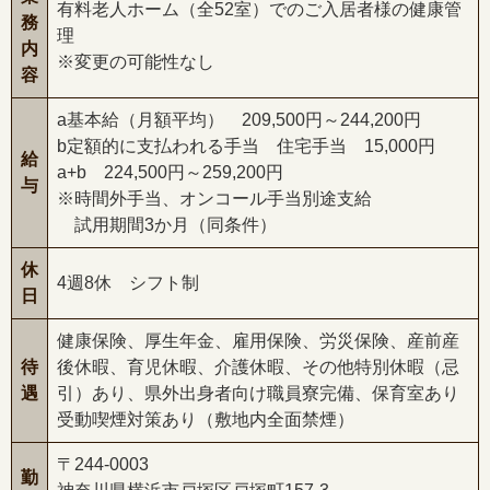
有料老人ホーム（全52室）でのご入居者様の健康管
務
理
内
※変更の可能性なし
容
a基本給（月額平均） 209,500円～244,200円
b定額的に支払われる手当 住宅手当 15,000円
給
a+b 224,500円～259,200円
与
※時間外手当、オンコール手当別途支給
試用期間3か月（同条件）
休
4週8休 シフト制
日
健康保険、厚生年金、雇用保険、労災保険、産前産
待
後休暇、育児休暇、介護休暇、その他特別休暇（忌
遇
引）あり、県外出身者向け職員寮完備、保育室あり
受動喫煙対策あり（敷地内全面禁煙）
〒244-0003
勤