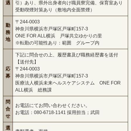
遇
引）あり、県外出身者向け職員寮完備、保育室あり
受動喫煙対策あり（敷地内全面禁煙）
〒244-0003
勤
神奈川県横浜市戸塚区戸塚町157-3
務
ONE FOR ALL横浜 戸塚共立ゆかりの里
地
※転勤の可能性あり：範囲 グループ内
下記に問合せの上、履歴書及び職務経歴書を送付
【送付先】
応
〒244-0003
募
神奈川県横浜市戸塚区戸塚町157-3
医療法人横浜未来ヘルスケアシステム ONE FOR
ALL横浜 総務課
問
お電話にてお問い合わせください。
合
お電話：080-6718-1141 採用担当；武田
せ
選