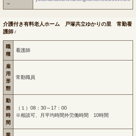
→
介護付き有料老人ホーム 戸塚共立ゆかりの里 常勤看
/
護師
職
看護師
種
雇
用
常勤職員
形
態
勤
務
（１）08：30～17：00
時
※相談可、月平均時間外労働時間 10時間
間
業