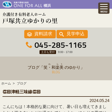
資料請求
見学申込
045-285-1165
土日も受付
9:00 - 17:00
わ
ら
う
ブログ「
笑・和
楽
美
のゆかり」
BLOG
ホーム
ブログ
👏🏻津軽三味線👏🏻
2024.05.24
こんにちは！本格的な夏に向けて、暑い日も増えてきまし