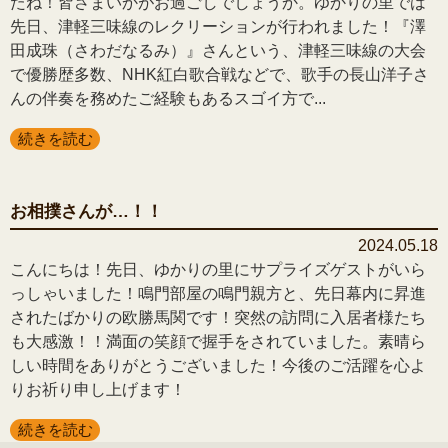
たね！皆さまいかがお過ごしでしょうか。ゆかりの里では
先日、津軽三味線のレクリーションが行われました！『澤
田成珠（さわだなるみ）』さんという、津軽三味線の大会
で優勝歴多数、NHK紅白歌合戦などで、歌手の長山洋子さ
んの伴奏を務めたご経験もあるスゴイ方で...
続きを読む
お相撲さんが…！！
2024.05.18
こんにちは！先日、ゆかりの里にサプライズゲストがいら
っしゃいました！鳴門部屋の鳴門親方と、先日幕内に昇進
されたばかりの欧勝馬関です！突然の訪問に入居者様たち
も大感激！！満面の笑顔で握手をされていました。素晴ら
しい時間をありがとうございました！今後のご活躍を心よ
りお祈り申し上げます！
続きを読む