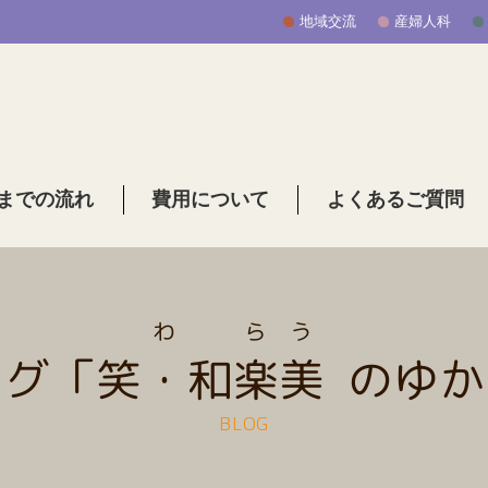
地域交流
産婦人科
までの流れ
費用について
よくあるご質問
わ
ら
う
ログ「
笑・和
楽
美
のゆか
BLOG