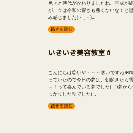
色々と時代がかわりましたね。平成が
が、今は令和の響きも悪くないな！と
み感じました(・_・)...
続きを読む
いきいき美容教室💄
こんにちは😊いや～～～寒いですね❅
っていたので今日の夢は、朝起きたら
～！って喜んでいる夢でした(‘_’)夢
っかりした朝でした(...
続きを読む