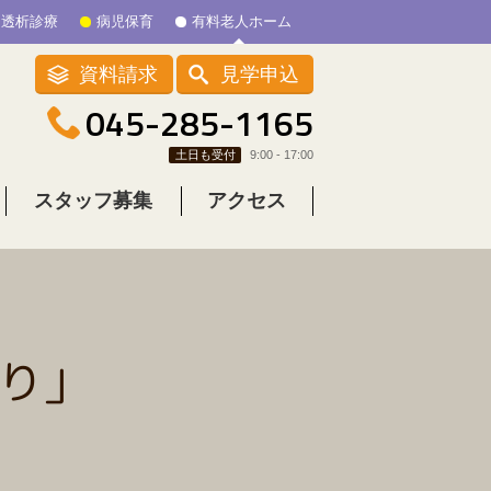
透析診療
病児保育
有料老人ホーム
資料請求
見学申込
045-285-1165
土日も受付
9:00 - 17:00
スタッフ募集
アクセス
り」