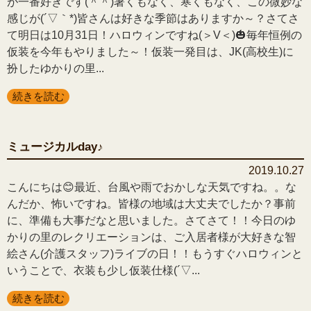
が一番好きです(＾＾)暑くもなく、寒くもなく、この微妙な
感じが(´▽｀*)皆さんは好きな季節はありますか～？さてさ
て明日は10月31日！ハロウィンですね(＞V＜)🎃毎年恒例の
仮装を今年もやりました～！仮装一発目は、JK(高校生)に
扮したゆかりの里...
続きを読む
ミュージカルday♪
2019.10.27
こんにちは😊最近、台風や雨でおかしな天気ですね。。な
んだか、怖いですね。皆様の地域は大丈夫でしたか？事前
に、準備も大事だなと思いました。さてさて！！今日のゆ
かりの里のレクリエーションは、ご入居者様が大好きな智
絵さん(介護スタッフ)ライブの日！！もうすぐハロウィンと
いうことで、衣装も少し仮装仕様(´▽...
続きを読む