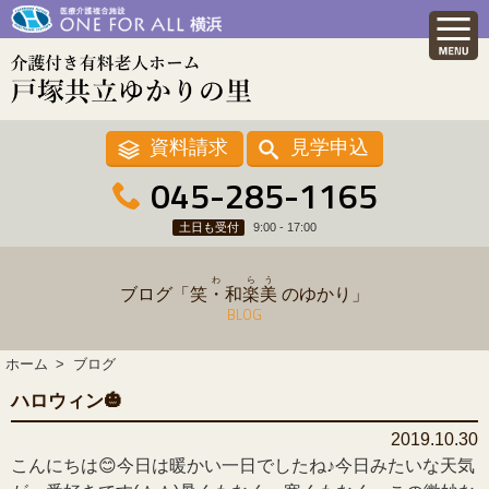
資料請求
見学申込
045-285-1165
土日も受付
9:00 - 17:00
わ
ら
う
ブログ「
笑・和
楽
美
のゆかり」
BLOG
ホーム
ブログ
ハロウィン🎃
2019.10.30
こんにちは😊今日は暖かい一日でしたね♪今日みたいな天気