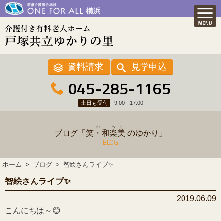
資料請求
見学申込
045-285-1165
土日も受付
9:00 - 17:00
わ
ら
う
ブログ「
笑・和
楽
美
のゆかり」
BLOG
ホーム
ブログ
智絵さんライブ✨
智絵さんライブ✨
2019.06.09
こんにちは～😊