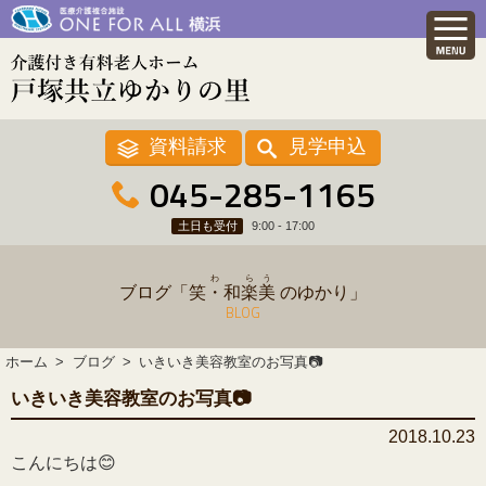
資料請求
見学申込
045-285-1165
土日も受付
9:00 - 17:00
わ
ら
う
ブログ「
笑・和
楽
美
のゆかり」
BLOG
ホーム
ブログ
いきいき美容教室のお写真📷
いきいき美容教室のお写真📷
2018.10.23
こんにちは😊