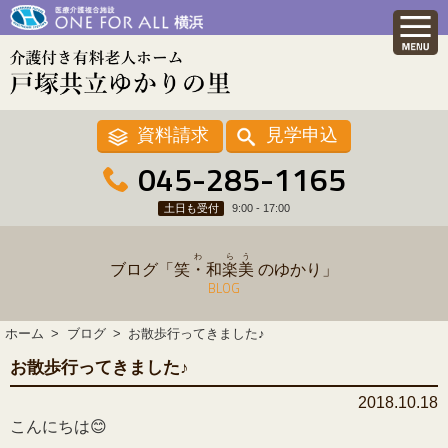
資料請求
見学申込
045-285-1165
土日も受付
9:00 - 17:00
わ
ら
う
ブログ「
笑・和
楽
美
のゆかり」
BLOG
ホーム
ブログ
お散歩行ってきました♪
お散歩行ってきました♪
2018.10.18
こんにちは😊