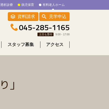
透析診療
病児保育
有料老人ホーム
資料請求
見学申込
045-285-1165
土日も受付
9:00 - 17:00
スタッフ募集
アクセス
り」