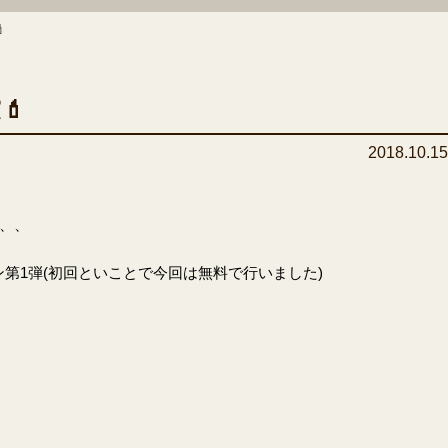

💄
2018.10.1
、、
ン第
1
弾
(
初回といことで今回は無料で行いました
)