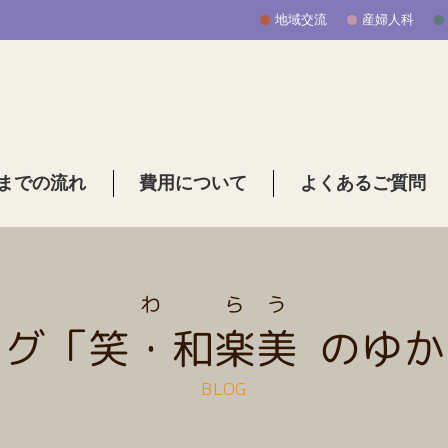
地域交流
産婦人科
までの流れ
費用について
よくあるご質問
わ
ら
う
ログ「
笑・和
楽
美
のゆか
BLOG