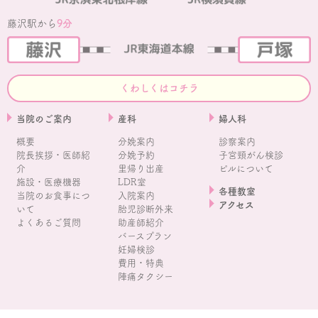
藤沢駅から
9分
くわしくはコチラ
当院のご案内
産科
婦人科
概要
分娩案内
診察案内
院長挨拶・医師紹
分娩予約
子宮頸がん検診
介
里帰り出産
ピルについて
施設・医療機器
LDR室
各種教室
当院のお食事につ
入院案内
アクセス
いて
胎児診断外来
よくあるご質問
助産師紹介
バースプラン
妊婦検診
費用・特典
陣痛タクシー