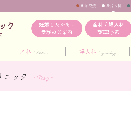
地域交流
産婦人科
妊娠したかも...
産科 / 婦人科
受診のご案内
WEB予約
産科
婦人科
obstetrics
gynecology
リニック
~ Diary ~