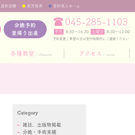
透析診療
病児保育
有料老人ホーム
045-285-1103
分娩予約
平日
8:30〜16:30
土曜日
8:30～12:00
里帰り出産
予約変更ご希望の方は受付時間内にご連絡ください
各種教室
アクセス
classroom
access
Category
雑誌、出版物掲載
分娩・手術実績