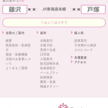
藤沢駅から
9分
くわしくはコチラ
当院のご案内
産科
婦人科
概要
分娩案内
診察案内
院長挨拶・医師紹
分娩予約
子宮頸がん検診
介
里帰り出産
ピルについて
施設・医療機器
LDR室
各種教室
当院のお食事につ
入院案内
アクセス
いて
胎児診断外来
よくあるご質問
助産師紹介
バースプラン
妊婦検診
費用・特典
陣痛タクシー