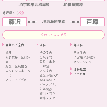
藤沢駅から
9分
くわしくはコチラ
当院のご案内
産科
婦人科
概要
分娩案内
診察案内
院長挨拶・医師紹
分娩予約
子宮頸がん検診
介
里帰り出産
ピルについて
施設・医療機器
LDR室
各種教室
当院のお食事につ
入院案内
アクセス
いて
胎児診断外来
よくあるご質問
助産師紹介
バースプラン
妊婦検診
費用・特典
陣痛タクシー