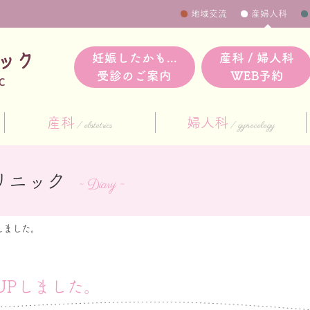
地域交流
産婦人科
妊娠したかも...
産科 / 婦人科
受診のご案内
WEB予約
産科
婦人科
obstetrics
gynecology
リニック
~ Diary ~
しました。
UPしました。