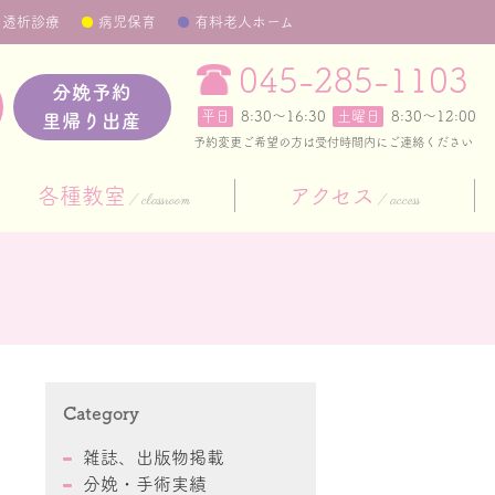
透析診療
病児保育
有料老人ホーム
045-285-1103
分娩予約
平日
8:30〜16:30
土曜日
8:30～12:00
里帰り出産
予約変更ご希望の方は受付時間内にご連絡ください
各種教室
アクセス
classroom
access
Category
雑誌、出版物掲載
分娩・手術実績