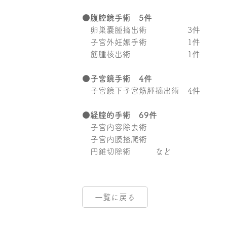
●腹腔鏡手術 5件
卵巣嚢腫摘出術 3件
子宮外妊娠手術 1件
筋腫核出術 1件
●子宮鏡手術 4件
子宮鏡下子宮筋腫摘出術 4件
●経腟的手術 69件
子宮内容除去術
子宮内膜掻爬術
円錐切除術 など
一覧に戻る