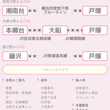
湘南台駅から
10分
本郷台駅から
17分
藤沢駅から
9分
くわしくはコチラ
当院のご案内
産科
婦人科
概要
分娩案内
診察案内
院長挨拶・医師紹
分娩予約
子宮頸がん検診
介
里帰り出産
ピルについて
施設・医療機器
LDR室
各種教室
当院のお食事につ
入院案内
アクセス