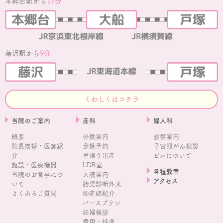
本郷台駅から
17分
藤沢駅から
9分
くわしくはコチラ
当院のご案内
産科
婦人科
概要
分娩案内
診察案内
院長挨拶・医師紹
分娩予約
子宮頸がん検診
介
里帰り出産
ピルについて
施設・医療機器
LDR室
各種教室
当院のお食事につ
入院案内
アクセス
いて
胎児診断外来
よくあるご質問
助産師紹介
バースプラン
妊婦検診
費用・特典