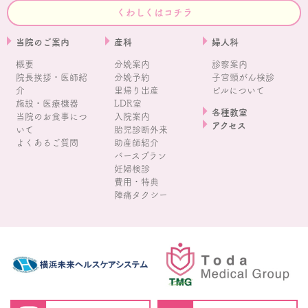
くわしくはコチラ
当院のご案内
産科
婦人科
概要
分娩案内
診察案内
院長挨拶・医師紹
分娩予約
子宮頸がん検診
介
里帰り出産
ピルについて
施設・医療機器
LDR室
各種教室
当院のお食事につ
入院案内
アクセス
いて
胎児診断外来
よくあるご質問
助産師紹介
バースプラン
妊婦検診
費用・特典
陣痛タクシー