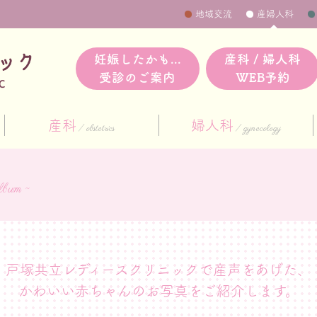
地域交流
産婦人科
妊娠したかも...
産科 / 婦人科
受診のご案内
WEB予約
産科
婦人科
obstetrics
gynecology
bum ~
戸塚共立レディースクリニックで産声をあげた、
かわいい赤ちゃんのお写真をご紹介します。