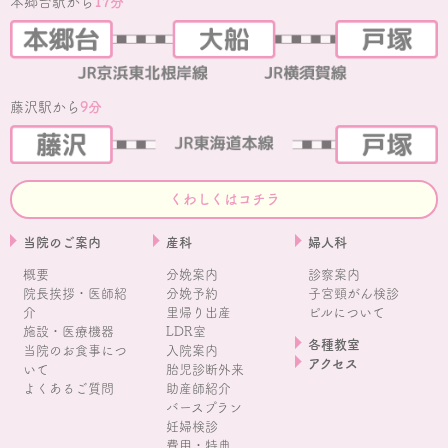
本郷台駅から
17分
藤沢駅から
9分
くわしくはコチラ
当院のご案内
産科
婦人科
概要
分娩案内
診察案内
院長挨拶・医師紹
分娩予約
子宮頸がん検診
介
里帰り出産
ピルについて
施設・医療機器
LDR室
各種教室
当院のお食事につ
入院案内
アクセス
いて
胎児診断外来
よくあるご質問
助産師紹介
バースプラン
妊婦検診
費用・特典