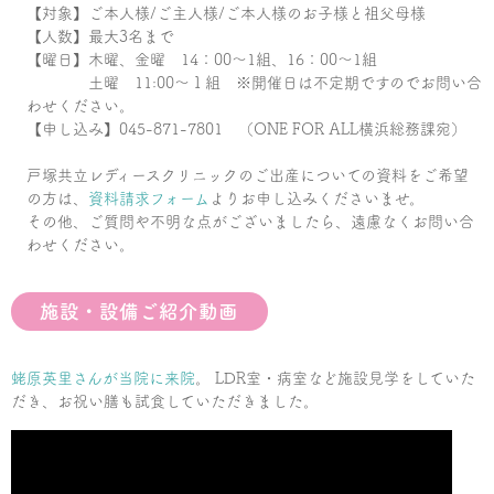
【対象】ご本人様/ご主人様/ご本人様のお子様と祖父母様
【人数】最大3名まで
【曜日】木曜、金曜 14：00～1組、16：00～1組
土曜 11:00～１組 ※開催日は不定期ですのでお問い合
わせください。
【申し込み】045-871-7801 （ONE FOR ALL横浜総務課宛）
戸塚共立レディースクリニックのご出産についての資料をご希望
の方は、
資料請求フォーム
よりお申し込みくださいませ。
その他、ご質問や不明な点がございましたら、遠慮なくお問い合
わせください。
施設・設備ご紹介動画
蛯原英里さんが当院に来院
。 LDR室・病室など施設見学をしていた
だき、お祝い膳も試食していただきました。