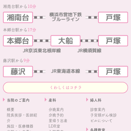
湘南台駅から
10分
本郷台駅から
17分
藤沢駅から
9分
くわしくはコチラ
当院のご案内
産科
婦人科
概要
分娩案内
診察案内
院長挨拶・医師紹
分娩予約
子宮頸がん検診
介
里帰り出産
ピルについて
施設・医療機器
LDR室
各種教室