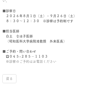
い。
■
診察日
２０２６年８月１日（土）・９月２６日（土）
８：３０～１２：３０ ※診察は予約制です
■
担当医師
白土 なほ子医師
（昭和医科大学病院准教授 外来医長）
■
ご予約・問い合わせ
☎０４５-２８５－１１０３
※診察のご予約はお電話ください
戻る