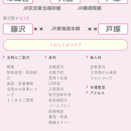
藤沢駅から
9分
くわしくはコチラ
当院のご案内
産科
婦人科
概要
分娩案内
診察案内
院長挨拶・医師紹
分娩予約
子宮頸がん検診
介
里帰り出産
ピルについて
施設・医療機器
LDR室
各種教室
当院のお食事につ
入院案内
アクセス
いて
胎児診断外来
よくあるご質問
助産師紹介
バースプラン
妊婦検診
費用・特典
陣痛タクシー