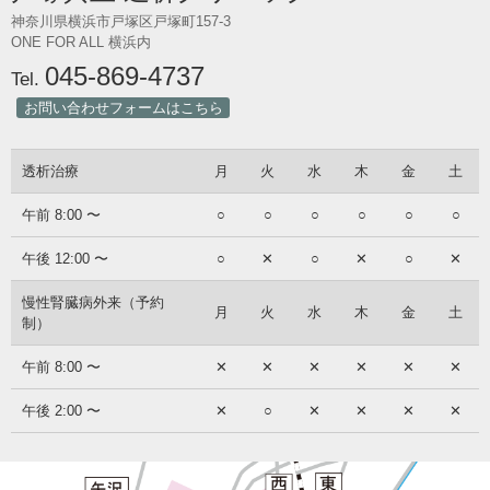
神奈川県横浜市戸塚区戸塚町157-3
ONE FOR ALL 横浜内
045-869-4737
Tel.
お問い合わせフォームはこちら
透析治療
月
火
水
木
金
土
午前 8:00 〜
○
○
○
○
○
○
午後 12:00 〜
○
✕
○
✕
○
✕
慢性腎臓病外来（予約
月
火
水
木
金
土
制）
午前 8:00 〜
✕
✕
✕
✕
✕
✕
午後 2:00 〜
✕
○
✕
✕
✕
✕