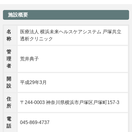
施設概要
名
医療法人 横浜未来ヘルスケアシステム 戸塚共立
称
透析クリニック
管
理
荒井典子
者
開
平成29年3月
設
住
〒244-0003 神奈川県横浜市戸塚区戸塚町157-3
所
電
045-869-4737
話