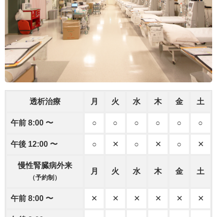
透析治療
月
火
水
木
金
土
午前 8:00 〜
○
○
○
○
○
○
午後 12:00 〜
○
✕
○
✕
○
✕
慢性腎臓病外来
月
火
水
木
金
土
（予約制）
午前 8:00 〜
✕
✕
✕
✕
✕
✕