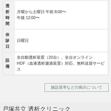
透
析
月曜から土曜日 午前 8:00〜
時
午後 12:00〜
間
休
診
日曜日
日
全自動透析装置（20台）、全台オンライン
設
HDF（血液透析濾過装置）対応、無料送迎サービ
備
ス
施設基準などの掲示について
戸塚共立 透析クリニック