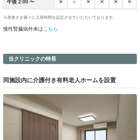
午後 2:00 〜
✕
○
✕
✕
✕
✕
※患者さま個々に入室時間を設定させていただいております。
慢性腎臓病外来は
こちら
当クリニックの特長
同施設内に介護付き有料老人ホームを設置